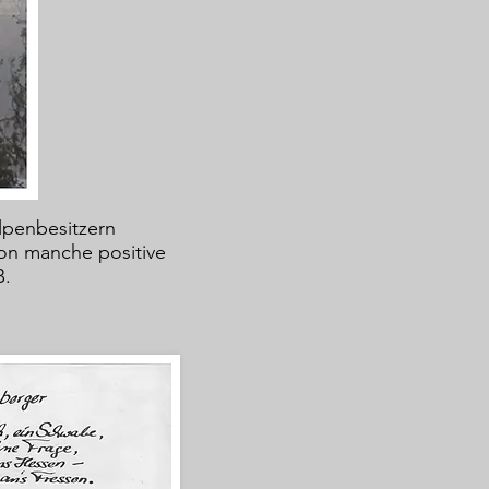
penbesitzern
hon manche positive
B.